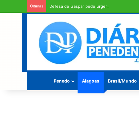
Últimas
Defesa de Gaspar pede urgência em exame d
Penedo
Alagoas
Brasil/Mundo