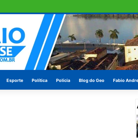
e DNA sobre suspeita de estupro
Esporte
Política
Polícia
Blog do Geo
Fabio Andr