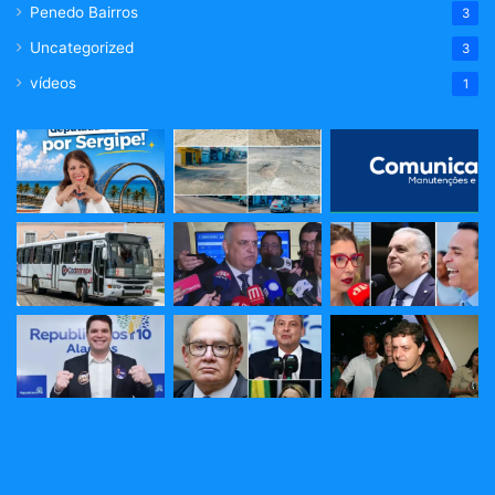
Penedo Bairros
3
Uncategorized
3
vídeos
1