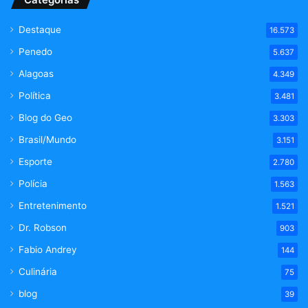
Destaque
16.573
Penedo
5.637
Alagoas
4.349
Política
3.481
Blog do Geo
3.303
Brasil/Mundo
3.151
Esporte
2.780
Polícia
1.563
Entretenimento
1.521
Dr. Robson
903
Fabio Andrey
144
Culinária
75
blog
39