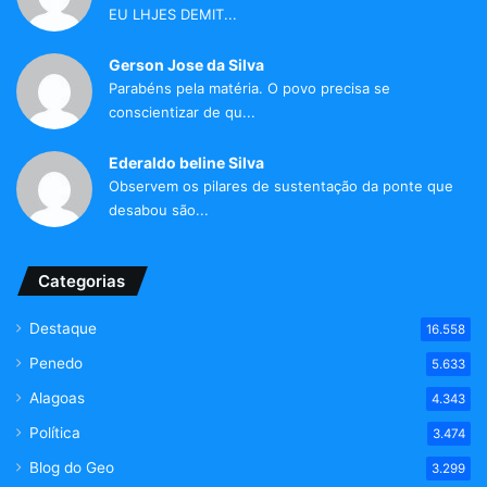
EU LHJES DEMIT...
Gerson Jose da Silva
Parabéns pela matéria. O povo precisa se
conscientizar de qu...
Ederaldo beline Silva
Observem os pilares de sustentação da ponte que
desabou são...
Categorias
Destaque
16.558
Penedo
5.633
Alagoas
4.343
Política
3.474
Blog do Geo
3.299