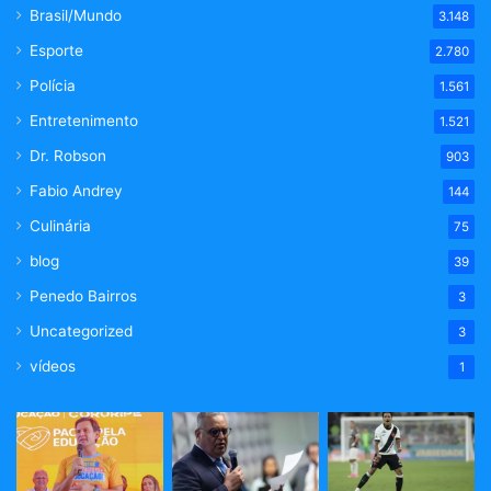
Brasil/Mundo
3.148
Esporte
2.780
Polícia
1.561
Entretenimento
1.521
Dr. Robson
903
Fabio Andrey
144
Culinária
75
blog
39
Penedo Bairros
3
Uncategorized
3
vídeos
1