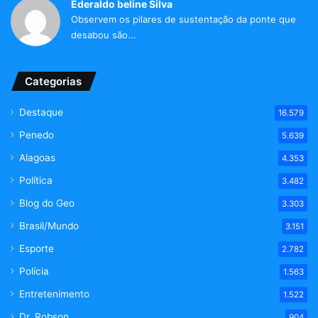
Ederaldo beline Silva
Observem os pilares de sustentação da ponte que
desabou são...
Categorias
Destaque
16.579
Penedo
5.639
Alagoas
4.353
Política
3.482
Blog do Geo
3.303
Brasil/Mundo
3.151
Esporte
2.782
Polícia
1.563
Entretenimento
1.522
Dr. Robson
904