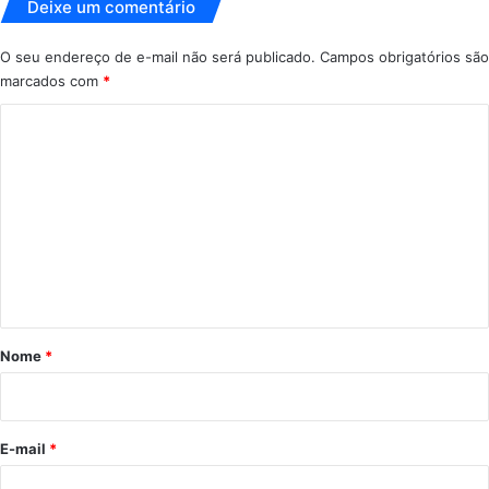
Deixe um comentário
O seu endereço de e-mail não será publicado.
Campos obrigatórios são
marcados com
*
C
o
m
e
n
t
á
r
Nome
*
i
o
*
E-mail
*