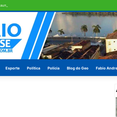
aumento salarial de cerca de 25%
Esporte
Política
Polícia
Blog do Geo
Fabio Andr