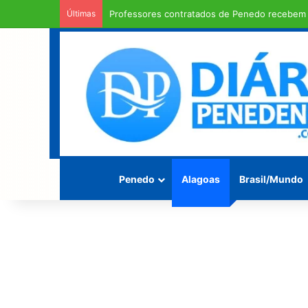
Últimas
Professores contratados de Penedo recebem 
Penedo
Alagoas
Brasil/Mundo