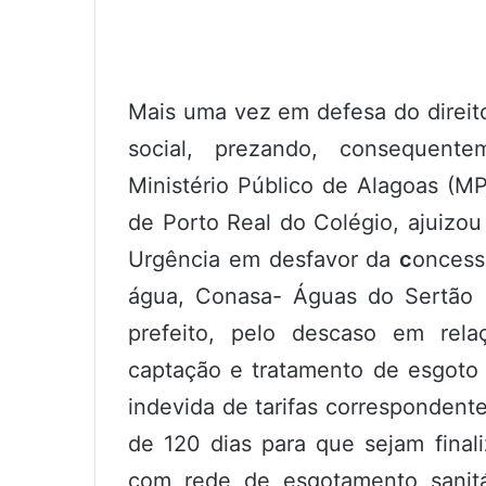
Mais uma vez em defesa do direit
social, prezando, consequent
Ministério Público de Alagoas (MP
de Porto Real do Colégio, ajuizou
Urgência em desfavor da
c
oncess
água, Conasa- Águas do Sertão S
prefeito, pelo descaso em rela
captação e tratamento de esgoto 
indevida de tarifas correspondent
de 120 dias para que sejam final
com rede de esgotamento sanitár