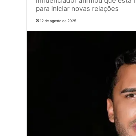
Influenciador afirmou que está 
para iniciar novas relações
12 de agosto de 2025