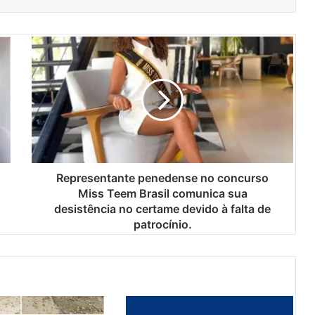
R
e
p
r
e
s
e
n
t
a
Representante penedense no concurso
n
Miss Teem Brasil comunica sua
t
desistência no certame devido à falta de
e
patrocínio.
p
e
n
e
d
e