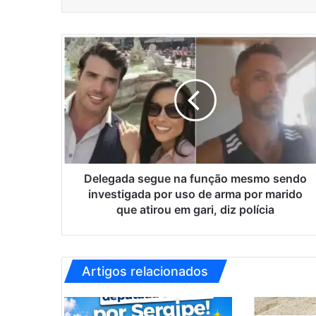
D
e
l
e
g
a
d
a
s
e
Delegada segue na função mesmo sendo
g
investigada por uso de arma por marido
u
que atirou em gari, diz polícia
e
n
a
f
Artigos relacionados
u
n
ç