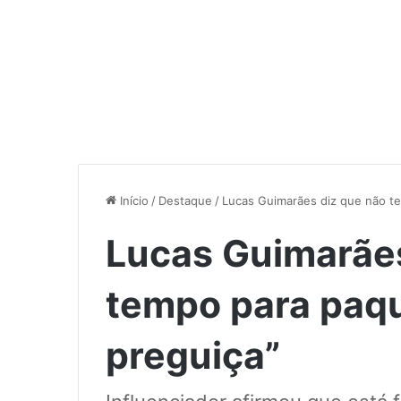
Início
/
Destaque
/
Lucas Guimarães diz que não t
Lucas Guimarães
tempo para paqu
preguiça”