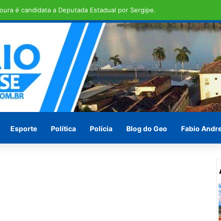
ras em Penedo pede socorro ! Ou vão esperar às vésperas das eleições
Esporte
Política
Polícia
Blog do Geo
Fabio Andr