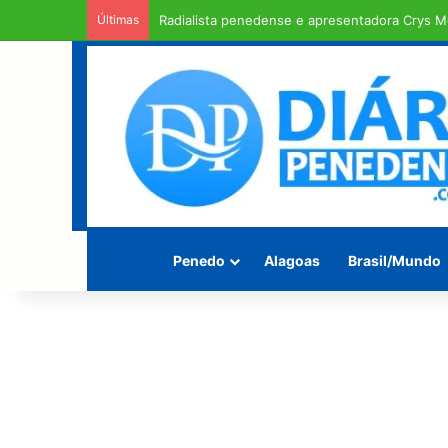
Últimas
Rodovia Mario Freire Leahy, campeã de crate
Penedo
Alagoas
Brasil/Mundo