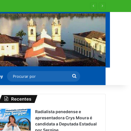
 para recapearem ?
Procurar
ey
por
Recentes
Radialista penedense e
apresentadora Crys Moura é
candidata a Deputada Estadual
por Sergipe.