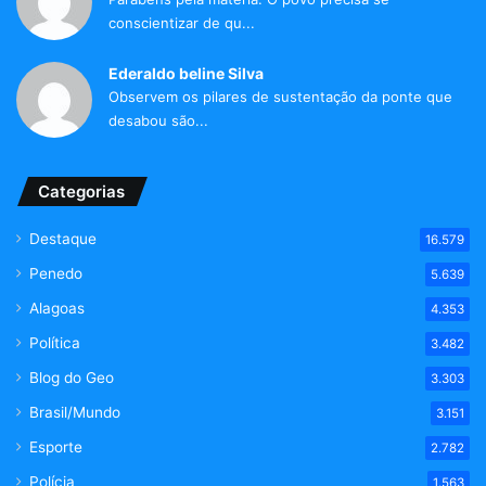
conscientizar de qu...
Ederaldo beline Silva
Observem os pilares de sustentação da ponte que
desabou são...
Categorias
Destaque
16.579
Penedo
5.639
Alagoas
4.353
Política
3.482
Blog do Geo
3.303
Brasil/Mundo
3.151
Esporte
2.782
Polícia
1.563