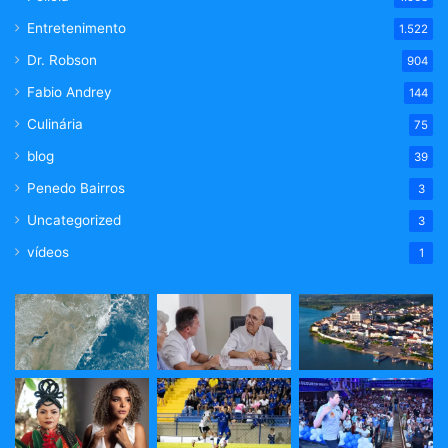
Entretenimento
1.522
Dr. Robson
904
Fabio Andrey
144
Culinária
75
blog
39
Penedo Bairros
3
Uncategorized
3
vídeos
1