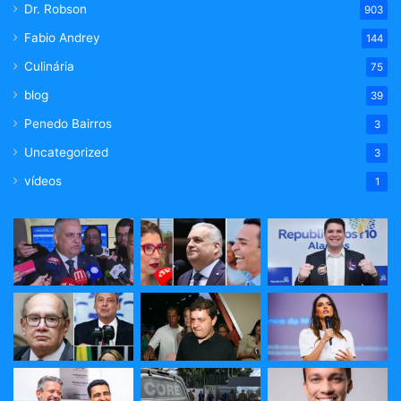
Dr. Robson
903
Fabio Andrey
144
Culinária
75
blog
39
Penedo Bairros
3
Uncategorized
3
vídeos
1