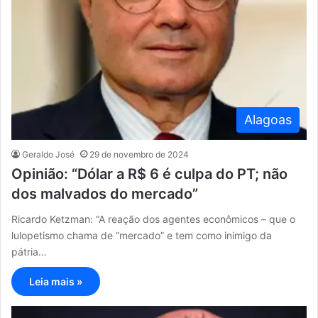
Alagoas
Geraldo José
29 de novembro de 2024
Opinião: “Dólar a R$ 6 é culpa do PT; não
dos malvados do mercado”
Ricardo Ketzman: “A reação dos agentes econômicos – que o
lulopetismo chama de “mercado” e tem como inimigo da
pátria…
Leia mais »