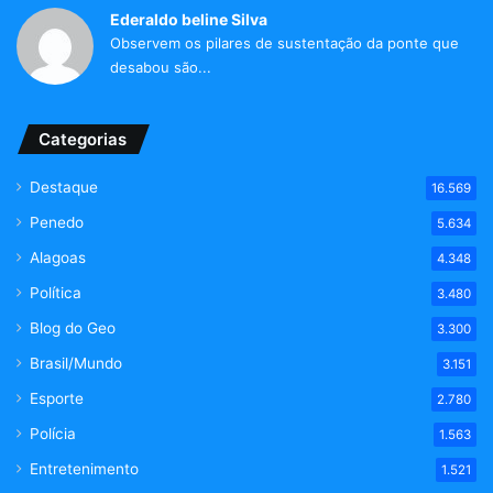
Ederaldo beline Silva
Observem os pilares de sustentação da ponte que
desabou são...
Categorias
Destaque
16.569
Penedo
5.634
Alagoas
4.348
Política
3.480
Blog do Geo
3.300
Brasil/Mundo
3.151
Esporte
2.780
Polícia
1.563
Entretenimento
1.521