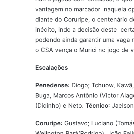
vantagem no marcador naquela opo
diante do Coruripe, o centenário 
inédito, indo a decisão deste cert
podendo ainda garantir uma vaga n
o CSA vença o Murici no jogo de vol
Escalações
Penedense
: Diogo; Tchuow, Kawã
Buga, Marcos Antônio (Victor Alag
(Didinho) e Neto.
Técnico
: Jaelson
Coruripe
: Gustavo; Luciano (Tomá
Welington Pará(Rodrigo), João Fel