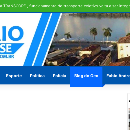
 TRANSCOPE , funcionamento do transporte coletivo volta a ser integr
Esporte
Política
Polícia
Blog do Geo
Fabio Andr