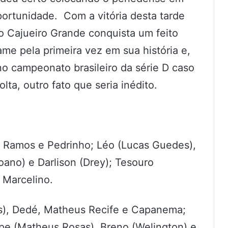
rtunidade. Com a vitória desta tarde
do Cajueiro Grande conquista um feito
ame pela primeira vez em sua história e,
o campeonato brasileiro da série D caso
ta, outro fato que seria inédito.
, Ramos e Pedrinho; Léo (Lucas Guedes),
oano) e Darlison (Drey); Tesouro
 Marcelino.
s), Dedé, Matheus Recife e Capanema;
ipe (Matheus Rosas), Breno (Welington) e