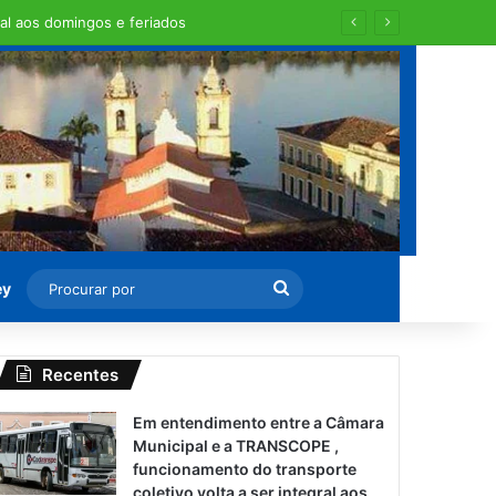
al aos domingos e feriados
Procurar
ey
por
Recentes
Em entendimento entre a Câmara
Municipal e a TRANSCOPE ,
funcionamento do transporte
coletivo volta a ser integral aos