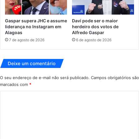
Gaspar supera JHC e assume
Davi pode ser o maior
liderança no Instagram em
herdeiro dos votos de
Alagoas
Alfredo Gaspar
7 de agosto de 2026
6 de agosto de 2026
Deixe um comentário
O seu endereço de e-mail não será publicado.
Campos obrigatórios são
marcados com
*
C
o
m
e
n