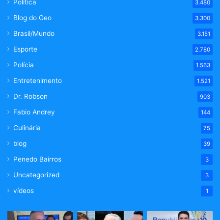
Política
3.480
Blog do Geo
3.300
Brasil/Mundo
3.151
Esporte
2.780
Polícia
1.563
Entretenimento
1.521
Dr. Robson
903
Fabio Andrey
144
Culinária
75
blog
39
Penedo Bairros
3
Uncategorized
3
vídeos
1