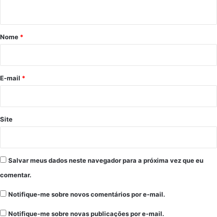
t
á
r
Nome
*
i
o
*
E-mail
*
Site
Salvar meus dados neste navegador para a próxima vez que eu
comentar.
Notifique-me sobre novos comentários por e-mail.
Notifique-me sobre novas publicações por e-mail.