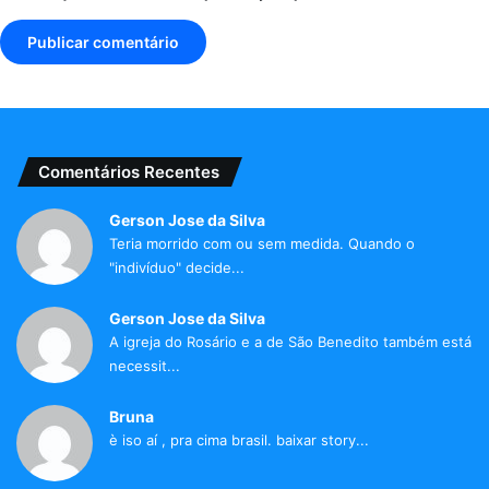
Comentários Recentes
Gerson Jose da Silva
Teria morrido com ou sem medida. Quando o
"indivíduo" decide...
Gerson Jose da Silva
A igreja do Rosário e a de São Benedito também está
necessit...
Bruna
è iso aí , pra cima brasil. baixar story...