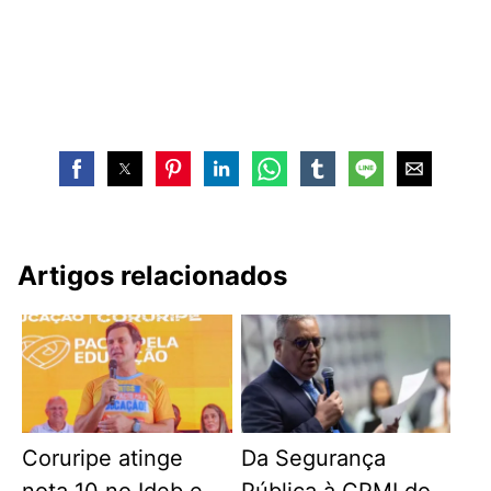
Artigos relacionados
Coruripe atinge
Da Segurança
nota 10 no Ideb e
Pública à CPMI do