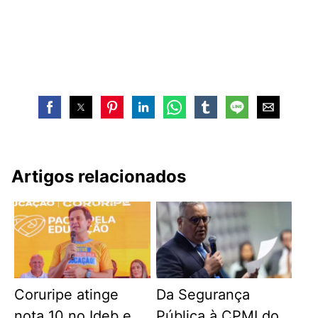
Artigos relacionados
Coruripe atinge
Da Segurança
nota 10 no Ideb e
Pública à CPMI do