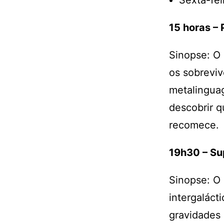
Sexta-feir
15 horas –
Sinopse: O 
os sobreviv
metalinguag
descobrir q
recomece.
19h30 – Su
Sinopse: O
intergalácti
gravidades 