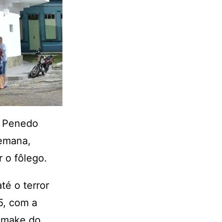
e Penedo
semana,
r o fôlego.
té o terror
5, com a
remake do