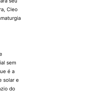
ará seu
ra, Cleo
amaturgia
e
ial sem
ue é a
 solar e
azio do