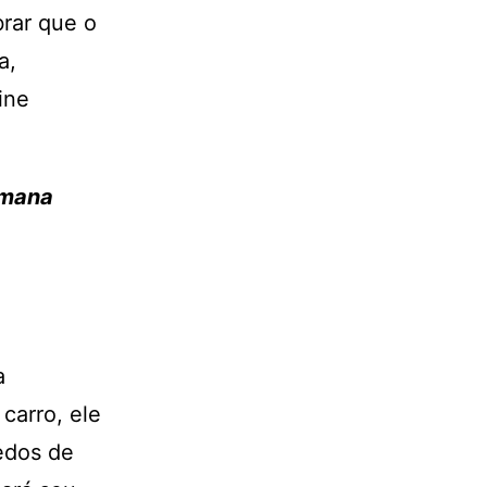
rar que o
a,
ine
semana
a
carro, ele
edos de