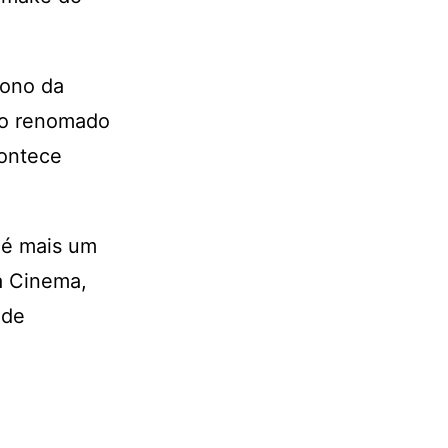
dono da
elo renomado
contece
é mais um
a Cinema,
 de