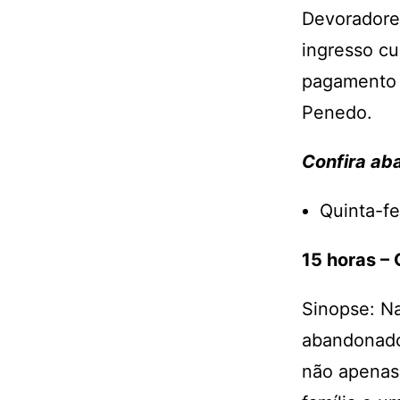
Devoradores
ingresso cu
pagamento f
Penedo.
Confira ab
Quinta-fei
15 horas –
Sinopse: N
abandonado 
não apenas