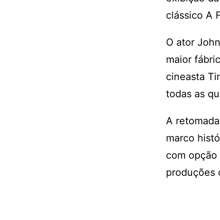
clássico A 
O ator John
maior fábri
cineasta Ti
todas as qu
A retomad
marco histó
com opção p
produções c