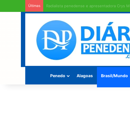
Últimas
Rodovia Mario Freire Leahy, campeã de crate
Penedo
Alagoas
Brasil/Mundo