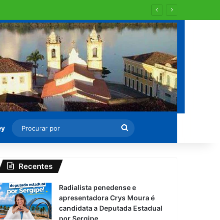
 para recapearem ?
Procurar
ey
por
Recentes
Radialista penedense e
apresentadora Crys Moura é
candidata a Deputada Estadual
por Sergipe.