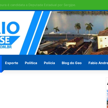
ras em Penedo pede socorro ! Ou vão esperar às vésperas das eleições
Esporte
Política
Polícia
Blog do Geo
Fabio Andr