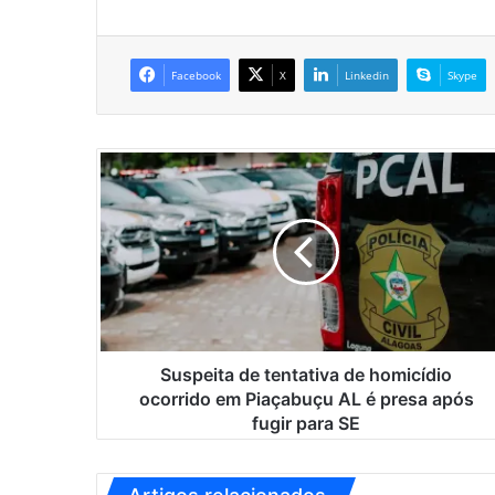
Facebook
X
Linkedin
Skype
S
u
s
p
e
i
t
a
d
e
Suspeita de tentativa de homicídio
t
ocorrido em Piaçabuçu AL é presa após
e
fugir para SE
n
t
a