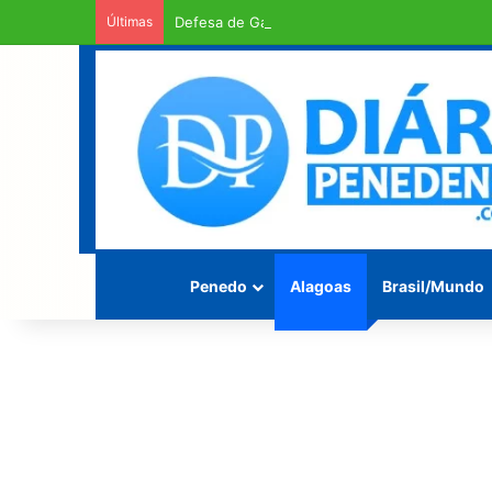
Últimas
Defesa de Gaspar pede urgência em exame d
Penedo
Alagoas
Brasil/Mundo