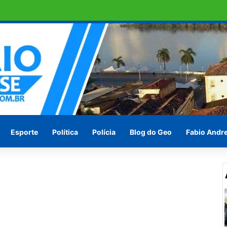
e DNA sobre suspeita de estupro
Esporte
Política
Polícia
Blog do Geo
Fabio Andr