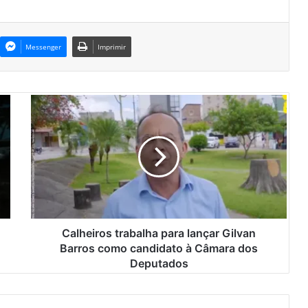
Messenger
Imprimir
C
a
l
h
e
i
r
o
s
t
Calheiros trabalha para lançar Gilvan
r
Barros como candidato à Câmara dos
a
Deputados
b
a
l