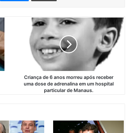
C
r
i
a
n
ç
a
d
e
6
Criança de 6 anos morreu após receber
a
uma dose de adrenalina em um hospital
n
particular de Manaus.
o
s
m
o
r
r
e