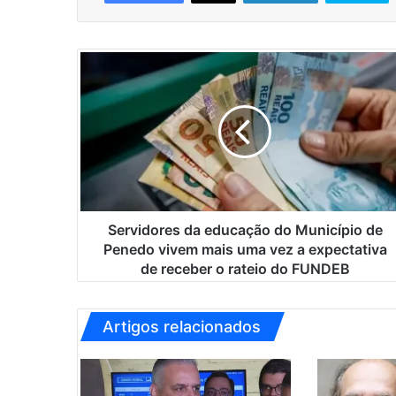
S
e
r
v
i
d
o
r
e
s
Servidores da educação do Município de
d
Penedo vivem mais uma vez a expectativa
a
de receber o rateio do FUNDEB
e
d
u
Artigos relacionados
c
a
ç
ã