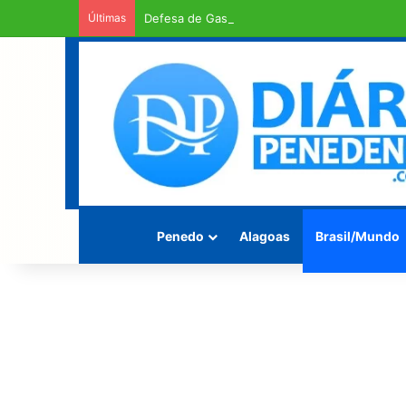
Últimas
Defesa de Gaspar pede urgência em exame d
Penedo
Alagoas
Brasil/Mundo