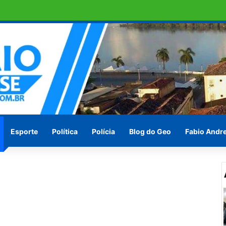
e DNA sobre suspeita de estupro
Esporte
Política
Polícia
Blog do Geo
Fabio Andr