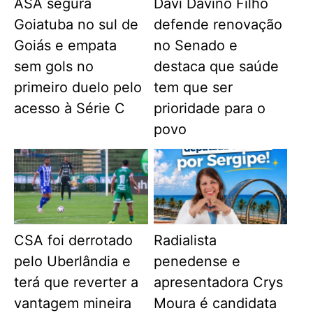
ASA segura
Davi Davino Filho
Goiatuba no sul de
defende renovação
Goiás e empata
no Senado e
sem gols no
destaca que saúde
primeiro duelo pelo
tem que ser
acesso à Série C
prioridade para o
povo
CSA foi derrotado
Radialista
pelo Uberlândia e
penedense e
terá que reverter a
apresentadora Crys
vantagem mineira
Moura é candidata