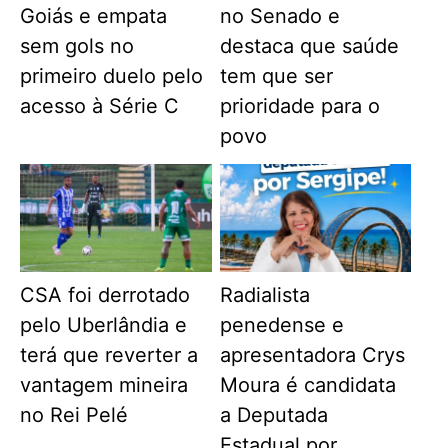
Goiás e empata
no Senado e
sem gols no
destaca que saúde
primeiro duelo pelo
tem que ser
acesso à Série C
prioridade para o
povo
CSA foi derrotado
Radialista
pelo Uberlândia e
penedense e
terá que reverter a
apresentadora Crys
vantagem mineira
Moura é candidata
no Rei Pelé
a Deputada
Estadual por