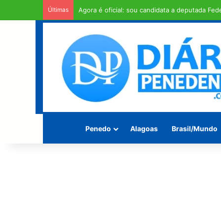
Últimas
Homem é encontrado morto enrolado em fios 
Penedo
Alagoas
Brasil/Mundo