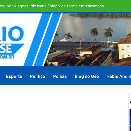
em ilha de São Brás
Esporte
Política
Polícia
Blog do Geo
Fabio Andr