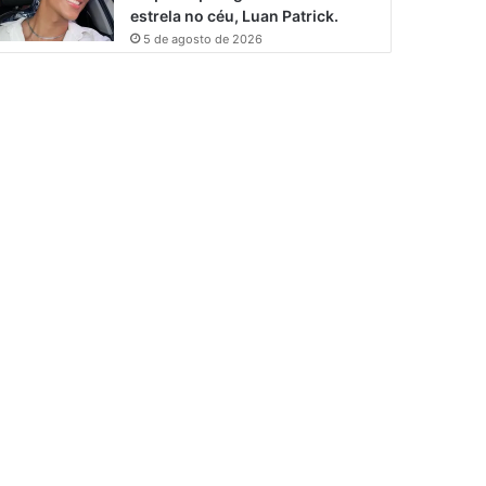
estrela no céu, Luan Patrick.
5 de agosto de 2026