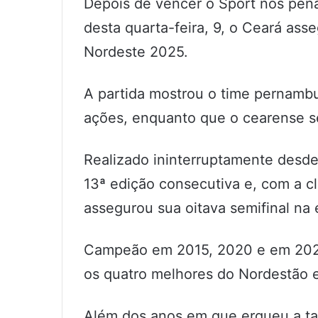
Depois de vencer o Sport nos pênal
desta quarta-feira, 9, o Ceará ass
Nordeste 2025.
A partida mostrou o time pernamb
ações, enquanto que o cearense s
Realizado ininterruptamente desd
13ª edição consecutiva e, com a cl
assegurou sua oitava semifinal na
Campeão em 2015, 2020 e em 2023
os quatro melhores do Nordestão 
Além dos anos em que ergueu a ta