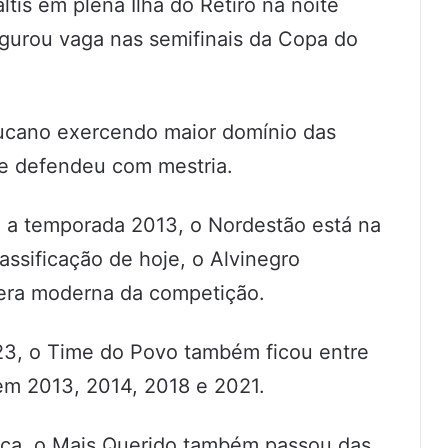
tis em plena Ilha do Retiro na noite
egurou vaga nas semifinais da Copa do
ucano exercendo maior domínio das
e defendeu com mestria.
e a temporada 2013, o Nordestão está na
assificação de hoje, o Alvinegro
 era moderna da competição.
, o Time do Povo também ficou entre
em 2013, 2014, 2018 e 2021.
ça, o Mais Querido também passou das