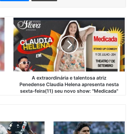
A
e
x
t
r
a
o
r
d
i
A extraordinária e talentosa atriz
n
Penedense Claudia Helena apresenta nesta
á
sexta-feira(11) seu novo show: "Medicada"
r
i
a
e
t
a
l