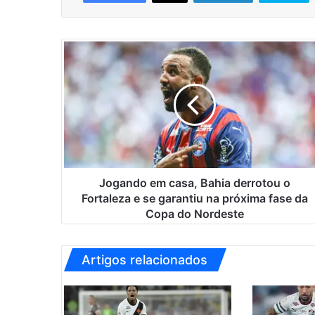
J
o
g
a
n
d
o
e
m
c
Jogando em casa, Bahia derrotou o
a
Fortaleza e se garantiu na próxima fase da
s
Copa do Nordeste
a
,
B
Artigos relacionados
a
h
i
a