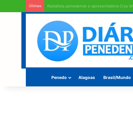
Últimas
Rodovia Mario Freire Leahy, campeã de crate
Penedo
Alagoas
Brasil/Mundo