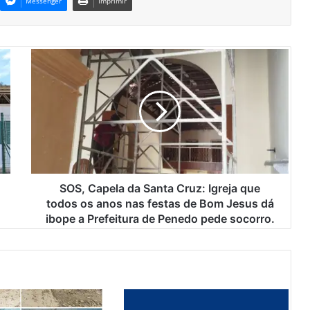
Messenger
Imprimir
S
O
S
,
C
a
p
e
l
a
SOS, Capela da Santa Cruz: Igreja que
d
todos os anos nas festas de Bom Jesus dá
a
ibope a Prefeitura de Penedo pede socorro.
S
a
n
t
a
C