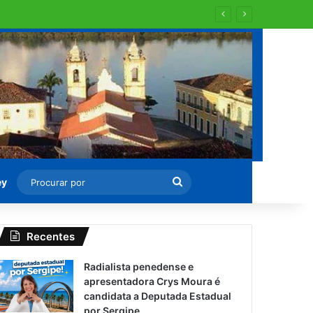
 para recapearem ?
Procurar
ey
por
Recentes
Radialista penedense e
apresentadora Crys Moura é
candidata a Deputada Estadual
por Sergipe.