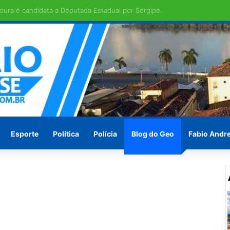
ras em Penedo pede socorro ! Ou vão esperar às vésperas das eleições
Esporte
Política
Polícia
Blog do Geo
Fabio Andr