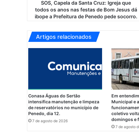
a
SOS, Capela da Santa Cruz: Igreja que
d
todos os anos nas festas de Bom Jesus dá
a
ibope a Prefeitura de Penedo pede socorro.
S
a
n
Artigos relacionados
t
a
C
r
u
z
:
I
g
Conasa Águas do Sertão
Em entendim
r
intensifica manutenção e limpeza
Municipal e
e
de reservatórios no município de
funcionamen
j
Penedo, dia 12.
coletivo volt
domingos e 
a
7 de agosto de 2026
q
7 de agosto 
u
e