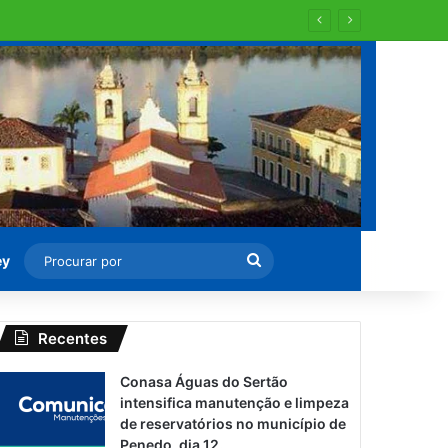
al aos domingos e feriados
Procurar
ey
por
Recentes
Conasa Águas do Sertão
intensifica manutenção e limpeza
de reservatórios no município de
Penedo, dia 12.