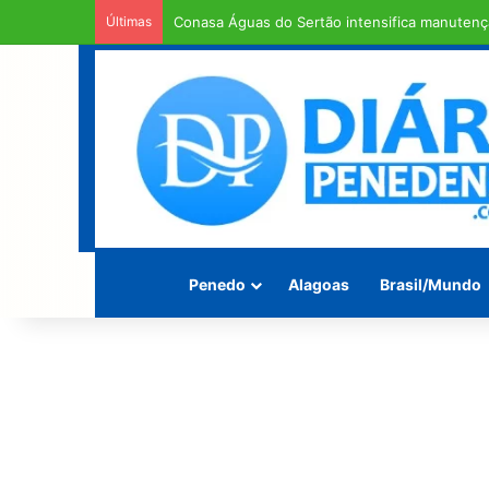
Últimas
Em entendimento entre a Câmara Municipal e a
Penedo
Alagoas
Brasil/Mundo