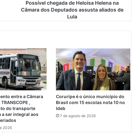
h
Possível chegada de Heloísa Helena na
e
Câmara dos Deputados assusta aliados de
g
Lula
a
d
a
d
e
H
e
l
o
í
s
a
ento entre a Câmara
Coruripe é o único município do
H
 a TRANSCOPE ,
Brasil com 15 escolas nota 10 no
e
to do transporte
Ideb
l
a a ser integral aos
7 de agosto de 2026
feriados
e
n
de 2026
a
n