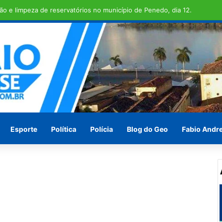
 TRANSCOPE , funcionamento do transporte coletivo volta a ser integr
Esporte
Política
Polícia
Blog do Geo
Fabio Andr