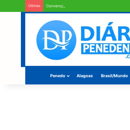
Últimas
Convenção do MDB confirma Marcos Beltrão c
Penedo
Alagoas
Brasil/Mundo