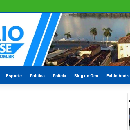
omo candidato a deputado estadual
Esporte
Política
Polícia
Blog do Geo
Fabio Andr