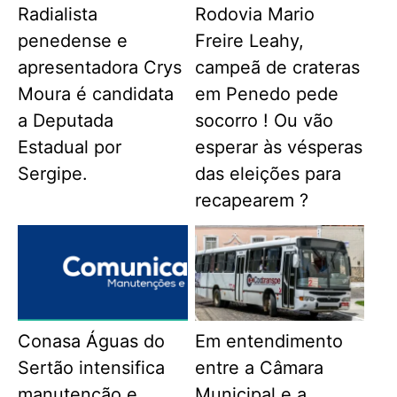
Radialista
Rodovia Mario
penedense e
Freire Leahy,
apresentadora Crys
campeã de crateras
Moura é candidata
em Penedo pede
a Deputada
socorro ! Ou vão
Estadual por
esperar às vésperas
Sergipe.
das eleições para
recapearem ?
Conasa Águas do
Em entendimento
Sertão intensifica
entre a Câmara
manutenção e
Municipal e a