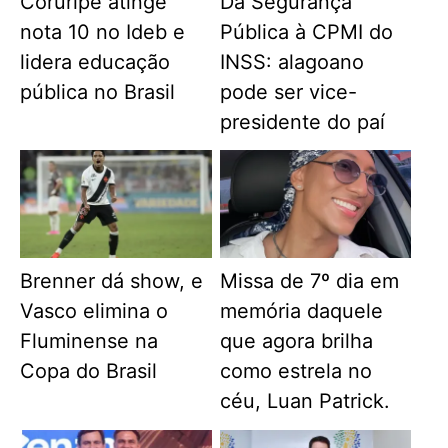
Coruripe atinge
Da Segurança
nota 10 no Ideb e
Pública à CPMI do
lidera educação
INSS: alagoano
pública no Brasil
pode ser vice-
presidente do paí
Brenner dá show, e
Missa de 7º dia em
Vasco elimina o
memória daquele
Fluminense na
que agora brilha
Copa do Brasil
como estrela no
céu, Luan Patrick.