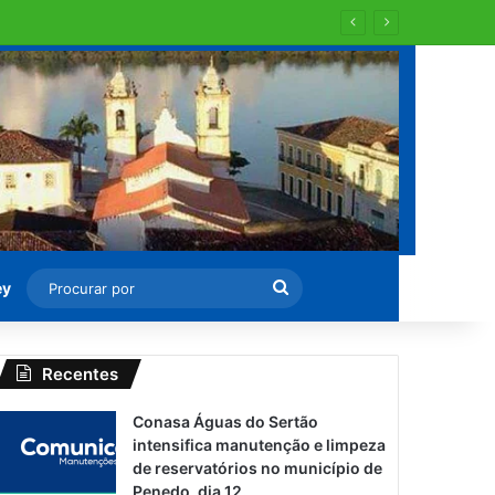
al aos domingos e feriados
Procurar
ey
por
Recentes
Conasa Águas do Sertão
intensifica manutenção e limpeza
de reservatórios no município de
Penedo, dia 12.