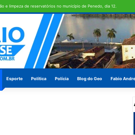
 TRANSCOPE , funcionamento do transporte coletivo volta a ser integr
Esporte
Política
Polícia
Blog do Geo
Fabio Andr