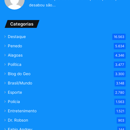
desabou são...
Categorias
Destaque
16.563
Penedo
5.634
Alagoas
4.346
Política
3.477
Blog do Geo
3.300
Brasil/Mundo
3.148
Esporte
2.780
Polícia
1.563
Entretenimento
1.521
Dr. Robson
903
Fabio Andrey
144