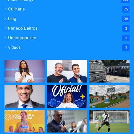
Culinária
75
blog
39
Penedo Bairros
3
Uncategorized
3
vídeos
1