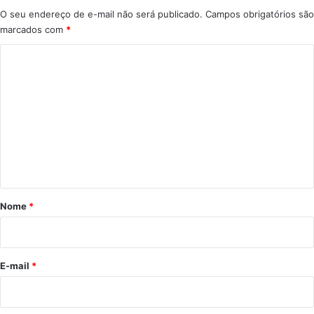
O seu endereço de e-mail não será publicado.
Campos obrigatórios são
marcados com
*
C
o
m
e
n
t
á
r
Nome
*
i
o
*
E-mail
*