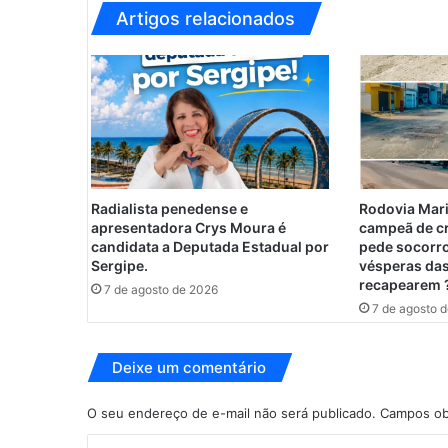
s
Artigos relacionados
a
n
a
d
e
P
e
n
e
Radialista penedense e
Rodovia Mari
d
apresentadora Crys Moura é
campeã de c
o
candidata a Deputada Estadual por
pede socorro
c
Sergipe.
vésperas das
recapearem 
e
7 de agosto de 2026
l
7 de agosto 
e
b
Deixe um comentário
r
a
l
O seu endereço de e-mail não será publicado.
Campos ob
i