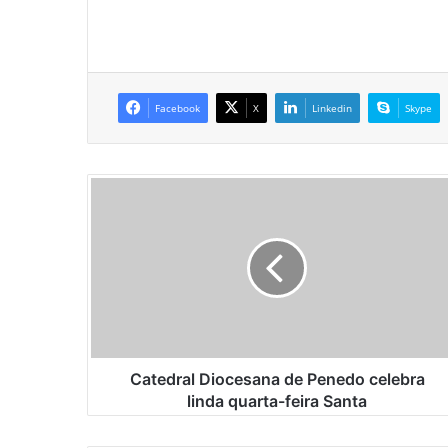
Facebook
X
Linkedin
Skype
C
a
t
e
d
r
a
l
D
i
Catedral Diocesana de Penedo celebra
o
linda quarta-feira Santa
c
e