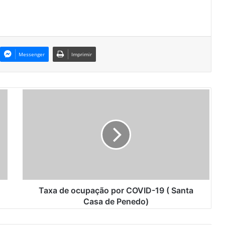
Messenger
Imprimir
T
a
x
a
d
e
o
c
u
p
Taxa de ocupação por COVID-19 ( Santa
a
Casa de Penedo)
ç
ã