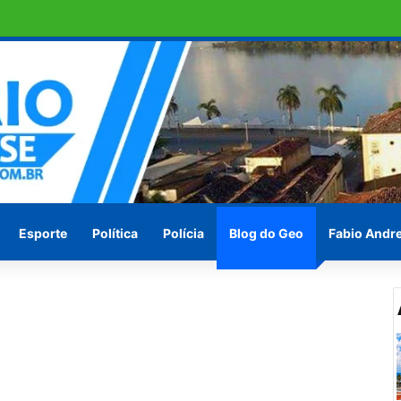
ras em Penedo pede socorro ! Ou vão esperar às vésperas das eleições
Esporte
Política
Polícia
Blog do Geo
Fabio Andr