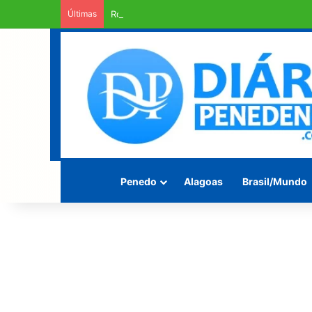
Últimas
Rodovia Mario Freire Leahy, campeã de crate
Penedo
Alagoas
Brasil/Mundo