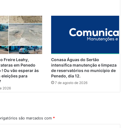
o
p
o
r
C
O
V
I
D
-
o Freire Leahy,
Conasa Águas do Sertão
1
rateras em Penedo
intensifica manutenção e limpeza
9
 ! Ou vão esperar às
de reservatórios no município de
(
 eleições para
Penedo, dia 12.
?
S
7 de agosto de 2026
a
de 2026
n
t
a
C
a
rigatórios são marcados com
*
s