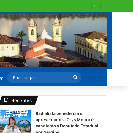
 para recapearem ?
Procurar
ey
por
Recentes
Radialista penedense e
apresentadora Crys Moura é
candidata a Deputada Estadual
por Sergipe.