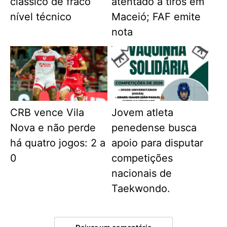
clássico de fraco
atentado a tiros em
nível técnico
Maceió; FAF emite
nota
CRB vence Vila
Jovem atleta
Nova e não perde
penedense busca
há quatro jogos: 2 a
apoio para disputar
0
competições
nacionais de
Taekwondo.