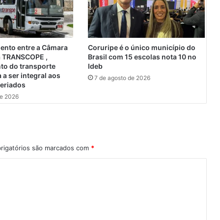
o
d
e
h
o
ento entre a Câmara
Coruripe é o único município do
r
 a TRANSCOPE ,
Brasil com 15 escolas nota 10 no
á
to do transporte
Ideb
r
a a ser integral aos
7 de agosto de 2026
feriados
i
o
de 2026
e
c
o
n
t
rigatórios são marcados com
*
r
a
t
a
ç
õ
e