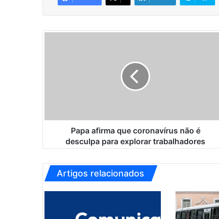
P
a
p
a
a
f
i
r
m
a
Papa afirma que coronavírus não é
q
desculpa para explorar trabalhadores
u
e
c
Artigos relacionados
o
r
o
n