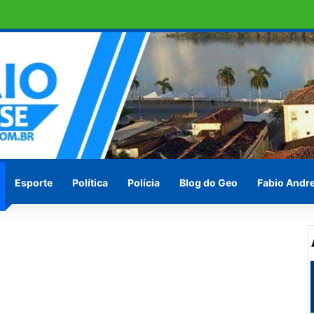
 TRANSCOPE , funcionamento do transporte coletivo volta a ser integr
Esporte
Política
Polícia
Blog do Geo
Fabio Andr