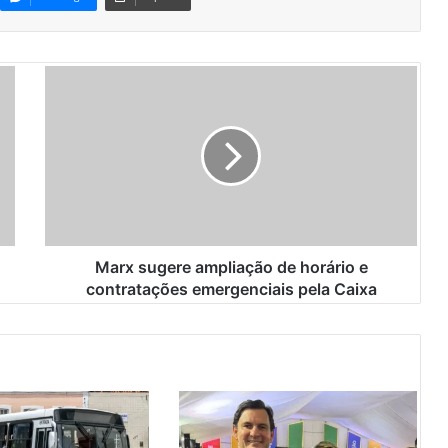
M
a
r
x
s
u
g
e
r
e
Marx sugere ampliação de horário e
a
contratações emergenciais pela Caixa
m
p
l
i
a
ç
ã