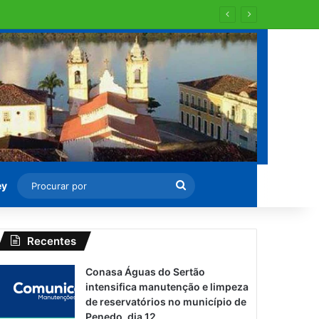
al aos domingos e feriados
Procurar
ey
por
Recentes
Conasa Águas do Sertão
intensifica manutenção e limpeza
de reservatórios no município de
Penedo, dia 12.