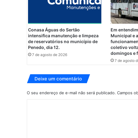
a
v
í
r
u
Conasa Águas do Sertão
Em entendim
s
intensifica manutenção e limpeza
Municipal e
n
de reservatórios no município de
funcionamen
ã
Penedo, dia 12.
coletivo volt
domingos e 
o
7 de agosto de 2026
é
7 de agosto 
d
e
Deixe um comentário
s
c
u
O seu endereço de e-mail não será publicado.
Campos ob
l
C
p
a
o
p
m
a
r
e
a