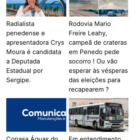
Radialista
Rodovia Mario
penedense e
Freire Leahy,
apresentadora Crys
campeã de crateras
Moura é candidata
em Penedo pede
a Deputada
socorro ! Ou vão
Estadual por
esperar às vésperas
Sergipe.
das eleições para
recapearem ?
Conasa Águas do
Em entendimento