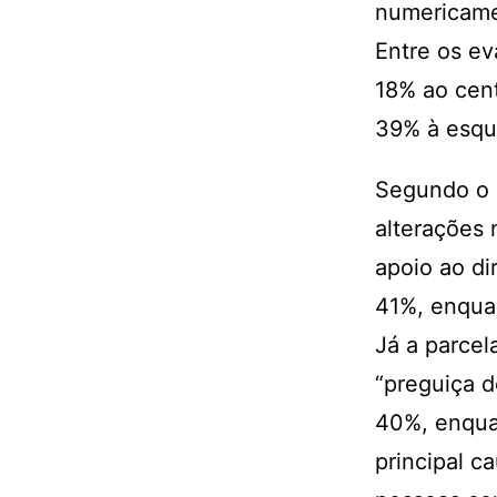
numericamen
Entre os ev
18% ao cent
39% à esqu
Segundo o 
alterações
apoio ao di
41%, enqua
Já a parcel
“preguiça 
40%, enqua
principal c