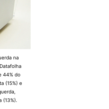
uerda na
 Datafolha
ue 44% do
ta (15%) e
querda,
a (13%).