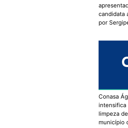
apresenta
candidata 
por Sergip
Conasa Ág
intensific
limpeza de
município 