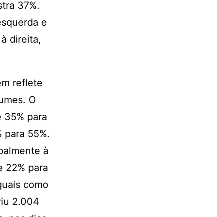
stra 37%.
esquerda e
 direita,
m reflete
tumes. O
e 35% para
% para 55%.
ipalmente à
e 22% para
guais como
viu 2.004