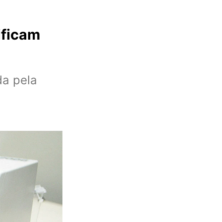
ificam
da pela