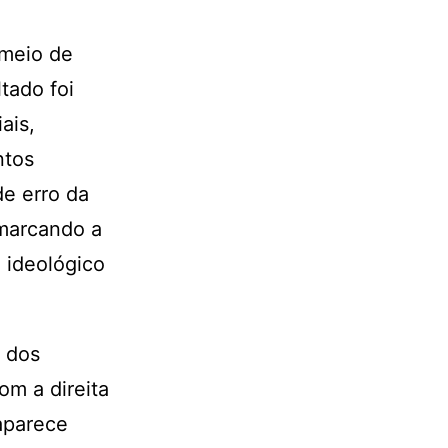
 meio de
tado foi
ais,
ntos
de erro da
 marcando a
 ideológico
s dos
om a direita
aparece