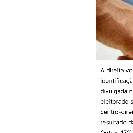
A direita v
identificaç
divulgada n
eleitorado 
centro-dire
resultado d
Outros 17% 