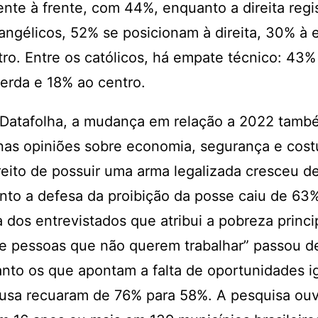
te à frente, com 44%, enquanto a direita regi
angélicos, 52% se posicionam à direita, 30% à 
ro. Entre os católicos, há empate técnico: 43% à
erda e 18% ao centro.
Datafolha, a mudança em relação a 2022 també
 nas opiniões sobre economia, segurança e cos
reito de possuir uma arma legalizada cresceu d
nto a defesa da proibição da posse caiu de 63
a dos entrevistados que atribui a pobreza princ
de pessoas que não querem trabalhar” passou d
nto os que apontam a falta de oportunidades i
ausa recuaram de 76% para 58%. A pesquisa ou