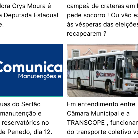
dora Crys Moura é
campeã de crateras em
a Deputada Estadual
pede socorro ! Ou vão e
e.
às vésperas das eleiçõe
recapearem ?
uas do Sertão
Em entendimento entre 
a manutenção e
Câmara Municipal e a
 reservatórios no
TRANSCOPE , funciona
de Penedo, dia 12.
do transporte coletivo v