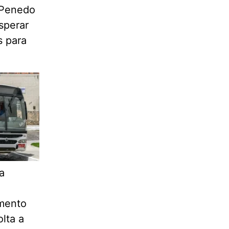
 Penedo
sperar
s para
a
mento
olta a