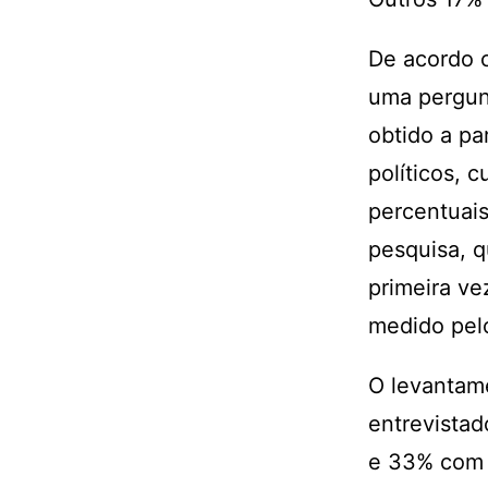
De acordo c
uma pergunt
obtido a pa
políticos, 
percentuais
pesquisa, q
primeira ve
medido pelo
O levantame
entrevistad
e 33% com 