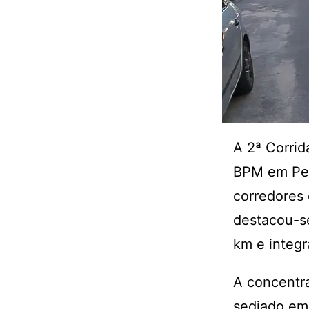
A 2ª Corrid
BPM em Pen
corredores 
destacou-se
km e integr
A concentra
sediado em