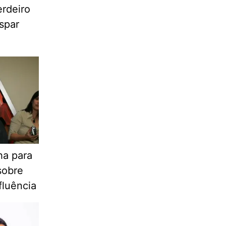
erdeiro
spar
ha para
sobre
fluência