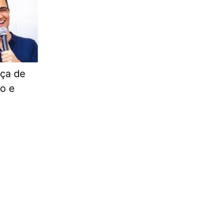
nça de
do e