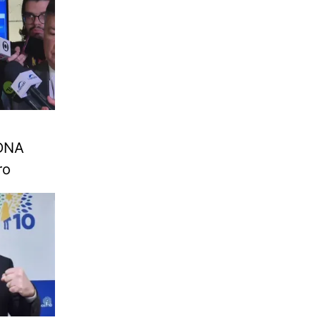
 DNA
ro