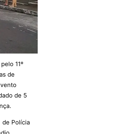
pelo 11º
as de
evento
idado de 5
nça.
 de Polícia
dio.