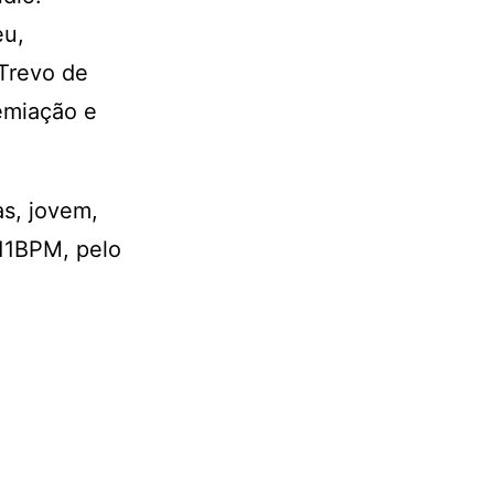
eu,
Trevo de
remiação e
s, jovem,
11BPM, pelo