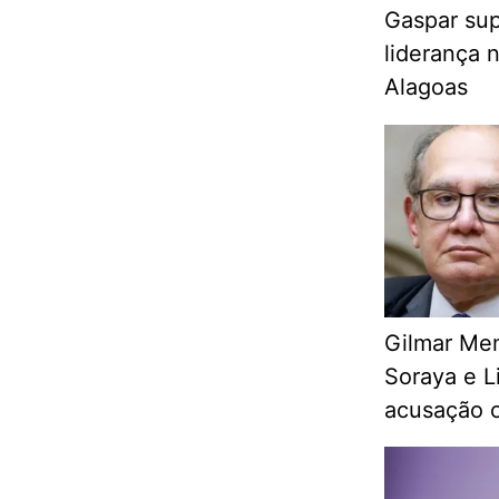
Gaspar su
liderança 
Alagoas
Gilmar Men
Soraya e L
acusação c