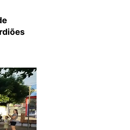
de
rdiões