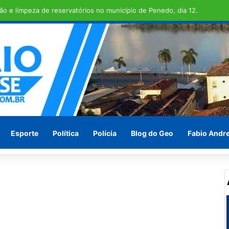
 TRANSCOPE , funcionamento do transporte coletivo volta a ser integr
Esporte
Política
Polícia
Blog do Geo
Fabio Andr