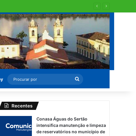
al aos domingos e feriados
Procurar
ey
por
Recentes
Conasa Águas do Sertão
intensifica manutenção e limpeza
de reservatórios no município de