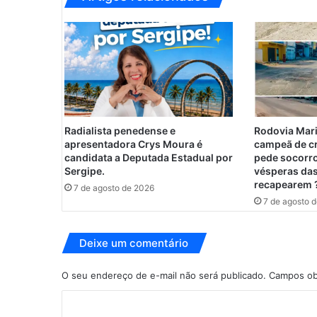
c
a
P
i
n
h
e
i
r
Radialista penedense e
Rodovia Mari
o
apresentadora Crys Moura é
campeã de c
R
candidata a Deputada Estadual por
pede socorro
o
Sergipe.
vésperas das
recapearem 
d
7 de agosto de 2026
r
7 de agosto 
i
g
Deixe um comentário
u
e
s
O seu endereço de e-mail não será publicado.
Campos ob
,
C
p