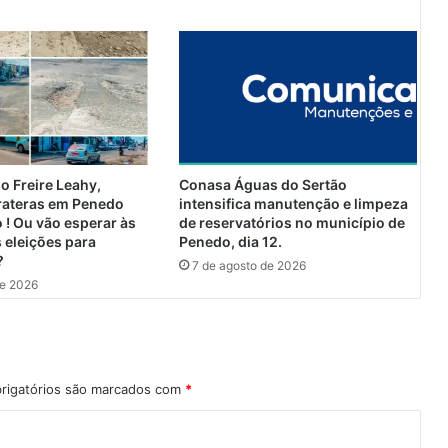
b
a
t
e
I
t
á
l
i
o Freire Leahy,
Conasa Águas do Sertão
a
rateras em Penedo
intensifica manutenção e limpeza
p
 ! Ou vão esperar às
de reservatórios no município de
o
 eleições para
Penedo, dia 12.
?
r
7 de agosto de 2026
3
de 2026
s
e
t
s
a
rigatórios são marcados com
*
2
n