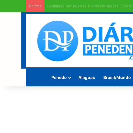
Últimas
Rodovia Mario Freire Leahy, campeã de crate
Penedo
Alagoas
Brasil/Mundo