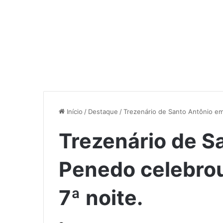
Início
/
Destaque
/
Trezenário de Santo Antônio em
Trezenário de S
Penedo celebro
7ª noite.