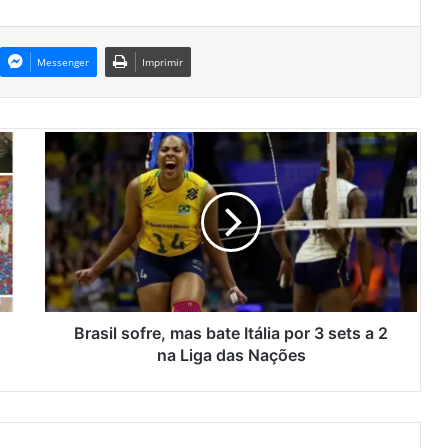
Messenger
Imprimir
B
r
a
s
i
l
s
o
f
r
Brasil sofre, mas bate Itália por 3 sets a 2
e
na Liga das Nações
,
m
a
s