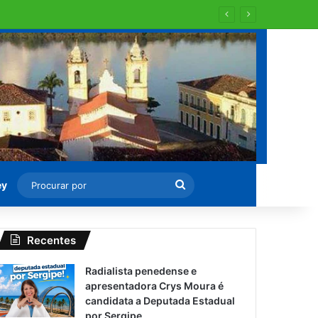
 para recapearem ?
Procurar
ey
por
Recentes
Radialista penedense e
apresentadora Crys Moura é
candidata a Deputada Estadual
por Sergipe.