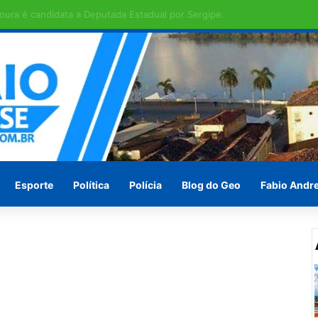
ras em Penedo pede socorro ! Ou vão esperar às vésperas das eleições
Esporte
Política
Polícia
Blog do Geo
Fabio Andr