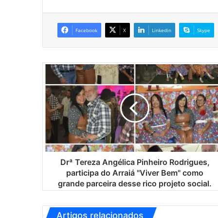
Facebook
X
Linkedin
Skype
D
r
ª
T
e
r
e
z
a
A
Drª Tereza Angélica Pinheiro Rodrigues,
n
participa do Arraiá "Viver Bem" como
g
grande parceira desse rico projeto social.
é
l
i
Artigos relacionados