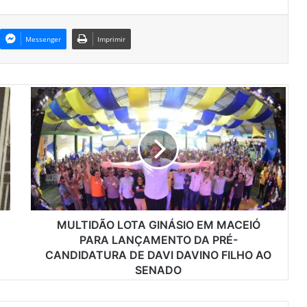
Messenger
Imprimir
M
U
L
T
I
D
Ã
O
L
O
MULTIDÃO LOTA GINÁSIO EM MACEIÓ
T
PARA LANÇAMENTO DA PRÉ-
A
CANDIDATURA DE DAVI DAVINO FILHO AO
G
SENADO
I
N