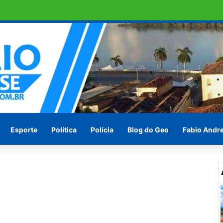
ras em Penedo pede socorro ! Ou vão esperar às vésperas das eleições
Esporte
Política
Polícia
Blog do Geo
Fabio Andr