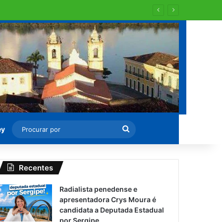
 para recapearem ?
Procurar
ey
por
Recentes
Radialista penedense e
apresentadora Crys Moura é
candidata a Deputada Estadual
por Sergipe.