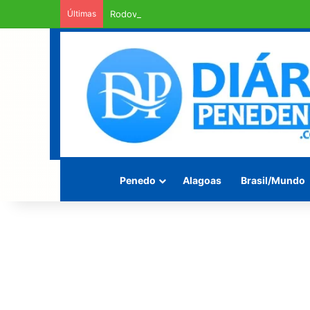
Últimas
Rodovia Mario Freire Leahy, campeã de crate
Penedo
Alagoas
Brasil/Mundo