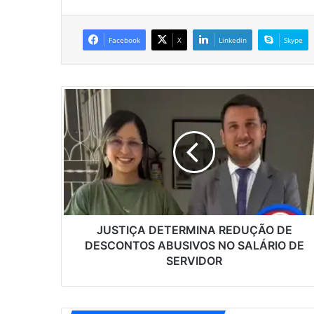
Facebook
X
Linkedin
Skype
J
U
S
T
I
Ç
A
D
E
T
JUSTIÇA DETERMINA REDUÇÃO DE
E
DESCONTOS ABUSIVOS NO SALÁRIO DE
R
SERVIDOR
M
I
N