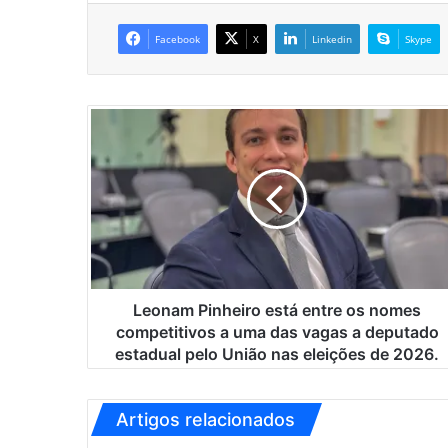
Facebook
X
Linkedin
Skype
L
e
o
n
a
m
P
i
n
h
Leonam Pinheiro está entre os nomes
e
competitivos a uma das vagas a deputado
i
estadual pelo União nas eleições de 2026.
r
o
e
Artigos relacionados
s