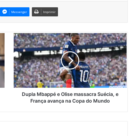
Messenger
Imprimir
D
u
p
l
a
M
b
a
p
p
Dupla Mbappé e Olise massacra Suécia, e
é
França avança na Copa do Mundo
e
O
l
i
s