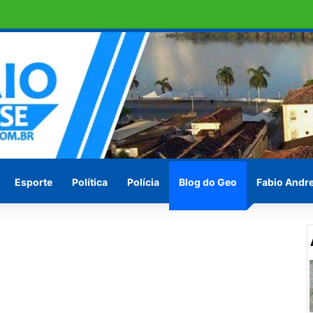
aumento salarial de cerca de 25%
Esporte
Política
Polícia
Blog do Geo
Fabio Andr