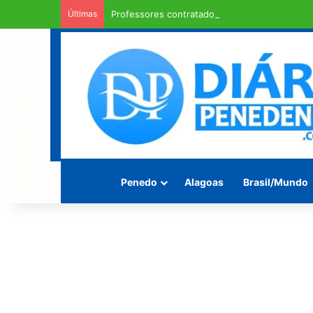
Últimas
Professores contratados de Penedo recebem 
Penedo
Alagoas
Brasil/Mundo