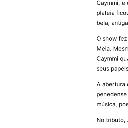
Caymmi, e d
plateia fic
bela, antig
O show fez 
Meia. Mesmo
Caymmi qua
seus papeis
A abertura 
penedense A
música, po
No tributo,