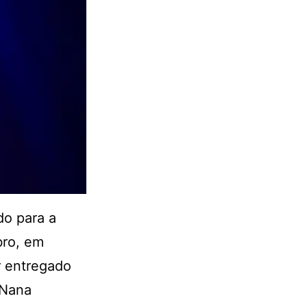
o para a
bro, em
r entregado
 Nana