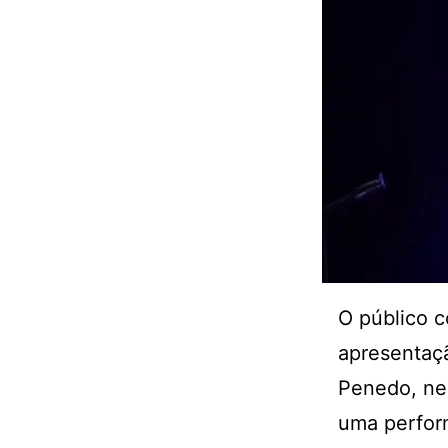
O público 
apresentaç
Penedo, nes
uma perform