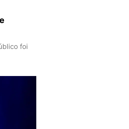
ce
blico foi