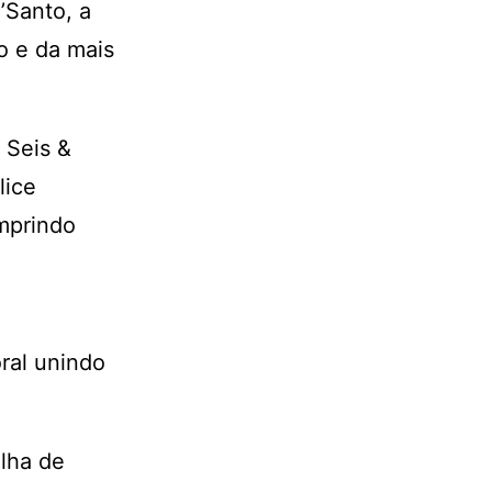
’Santo, a
o e da mais
 Seis &
lice
mprindo
ral unindo
ilha de