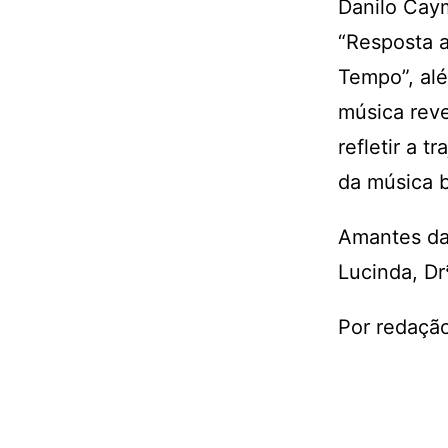
Danilo Cay
“Resposta 
Tempo”, al
música reve
refletir a t
da música br
Amantes da
Lucinda, Dr
Por redação