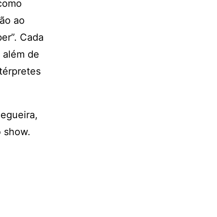
 como
ção ao
er”. Cada
, além de
ntérpretes
egueira,
o show.