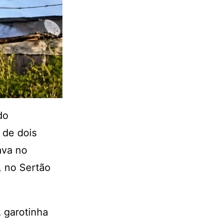
do
 de dois
ava no
, no Sertão
 garotinha