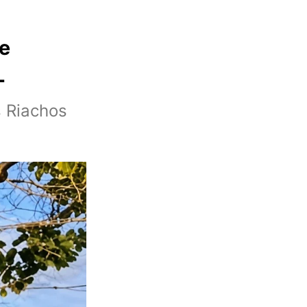
de
L
 Riachos