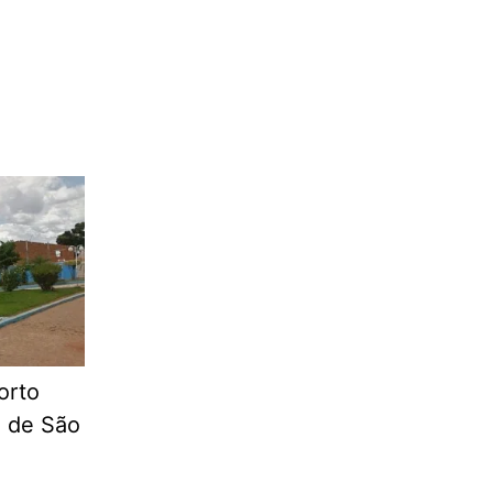
orto
a de São