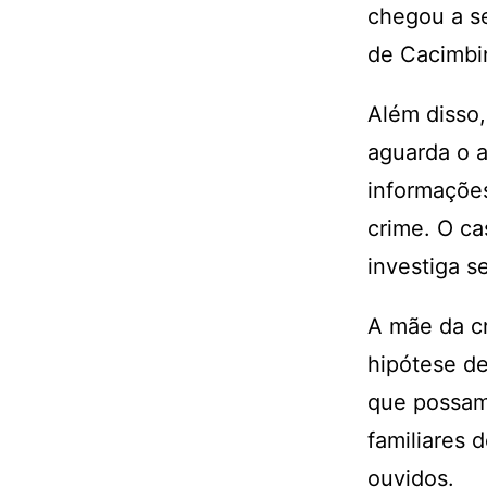
chegou a s
de Cacimbin
Além disso,
aguarda o a
informações
crime. O ca
investiga s
A mãe da cr
hipótese de
que possam 
familiares 
ouvidos.