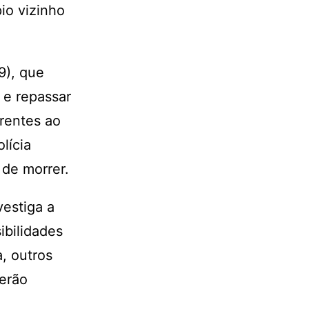
io vizinho
9), que
 e repassar
rentes ao
lícia
 de morrer.
vestiga a
ibilidades
, outros
serão