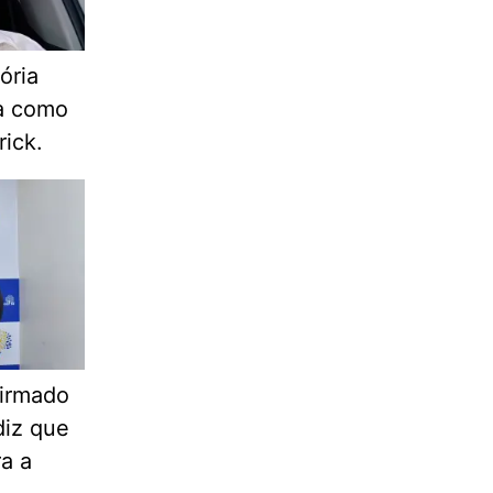
ória
ha como
rick.
firmado
diz que
ra a