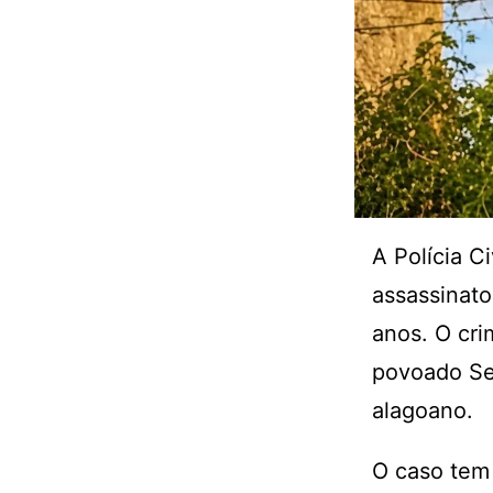
A Polícia C
assassinato
anos. O cri
povoado Ser
alagoano.
O caso tem