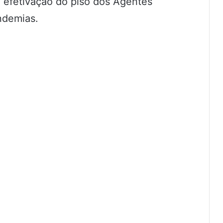
 efetivação do piso dos Agentes
ndemias.