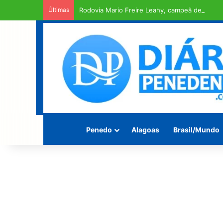
Últimas
Rodovia Mario Freire Leahy, campeã de crate
Penedo
Alagoas
Brasil/Mundo