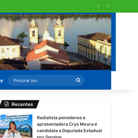
 para recapearem ?
Procurar
ey
por
Recentes
Radialista penedense e
apresentadora Crys Moura é
candidata a Deputada Estadual
por Sergipe.