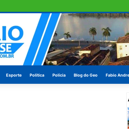
ras em Penedo pede socorro ! Ou vão esperar às vésperas das eleições
Esporte
Política
Polícia
Blog do Geo
Fabio Andr