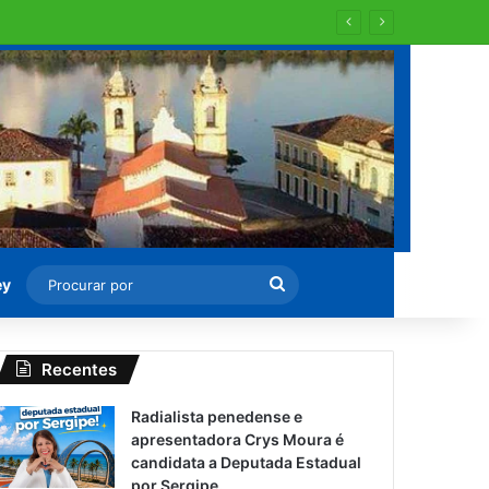
 para recapearem ?
Procurar
ey
por
Recentes
Radialista penedense e
apresentadora Crys Moura é
candidata a Deputada Estadual
por Sergipe.