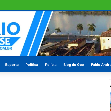
ras em Penedo pede socorro ! Ou vão esperar às vésperas das eleições
Esporte
Política
Polícia
Blog do Geo
Fabio Andr