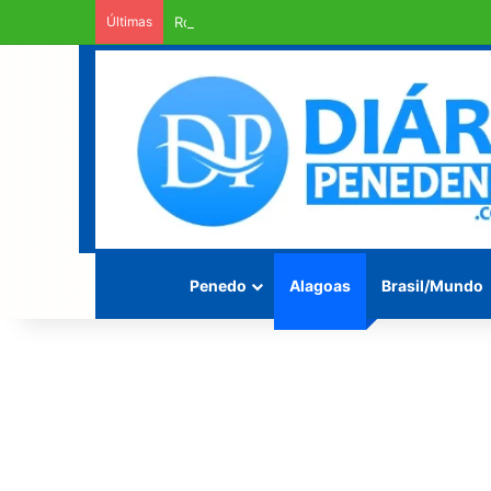
Últimas
Rodovia Mario Freire Leahy, campeã de crate
Penedo
Alagoas
Brasil/Mundo