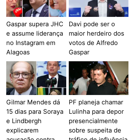
Gaspar supera JHC
Davi pode ser o
e assume liderança
maior herdeiro dos
no Instagram em
votos de Alfredo
Alagoas
Gaspar
Gilmar Mendes dá
PF planeja chamar
15 dias para Soraya
Lulinha para depor
e Lindbergh
presencialmente
explicarem
sobre suspeita de
acusação contra
tráfico de influência