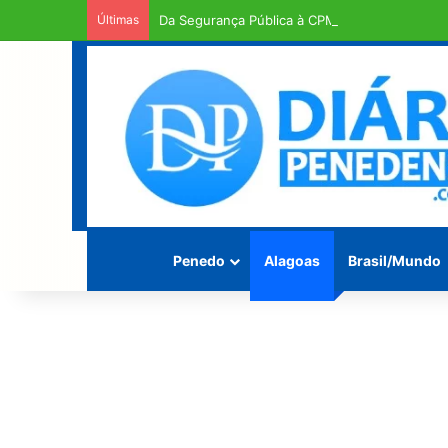
Últimas
Da Segurança Pública à CPMI do INSS: alagoan
Penedo
Alagoas
Brasil/Mundo