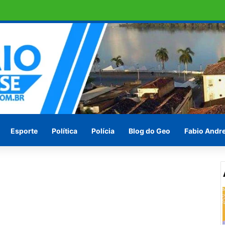
o pode ser vice-presidente do paí
Esporte
Política
Polícia
Blog do Geo
Fabio Andr