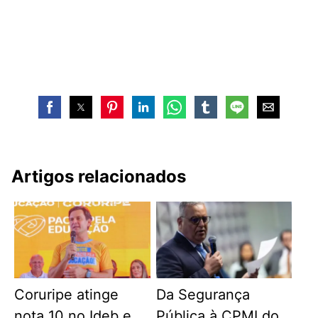
Artigos relacionados
Coruripe atinge
Da Segurança
nota 10 no Ideb e
Pública à CPMI do