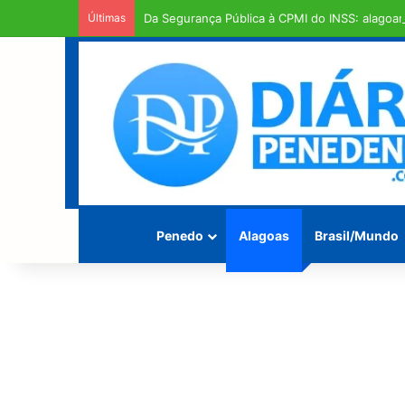
Últimas
Da Segurança Pública à CPMI do INSS: alagoan
Penedo
Alagoas
Brasil/Mundo