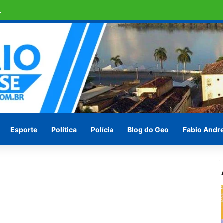
o pode ser vice-presidente do paí
Esporte
Política
Polícia
Blog do Geo
Fabio Andr