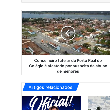
C
o
n
s
e
l
h
e
i
r
Conselheiro tutelar de Porto Real do
o
Colégio é afastado por suspeita de abuso
t
de menores
u
t
e
Artigos relacionados
l
a
r
d