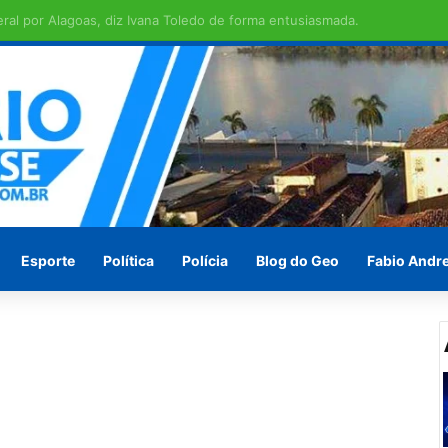
em ilha de São Brás
Esporte
Política
Polícia
Blog do Geo
Fabio Andr