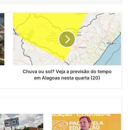
C
h
u
v
a
o
u
s
o
l
Chuva ou sol? Veja a previsão do tempo
?
em Alagoas nesta quarta (20)
V
e
j
a
a
p
r
e