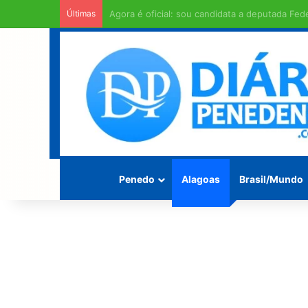
Últimas
Homem é encontrado morto enrolado em fios 
Penedo
Alagoas
Brasil/Mundo