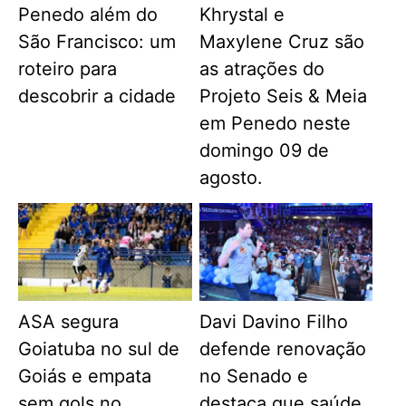
Penedo além do
Khrystal e
São Francisco: um
Maxylene Cruz são
roteiro para
as atrações do
descobrir a cidade
Projeto Seis & Meia
em Penedo neste
domingo 09 de
agosto.
ASA segura
Davi Davino Filho
Goiatuba no sul de
defende renovação
Goiás e empata
no Senado e
sem gols no
destaca que saúde