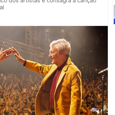
rico dos artistas e consagra a canção
al