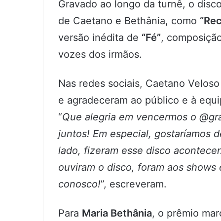
Gravado ao longo da turnê, o disco
de Caetano e Bethânia, como
“Re
versão inédita de
“Fé”
, composição
vozes dos irmãos.
Nas redes sociais, Caetano Veloso
e agradeceram ao público e à equi
“
Que alegria em vencermos o @gra
juntos! Em especial, gostaríamos 
lado, fizeram esse disco acontece
ouviram o disco, foram aos shows 
conosco!
”, escreveram.
Para
Maria Bethânia
, o prêmio marc