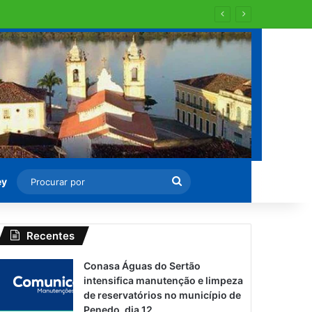
al aos domingos e feriados
Procurar
ey
por
Recentes
Conasa Águas do Sertão
intensifica manutenção e limpeza
de reservatórios no município de
Penedo, dia 12.