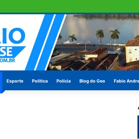
 TRANSCOPE , funcionamento do transporte coletivo volta a ser integr
Esporte
Política
Polícia
Blog do Geo
Fabio Andr