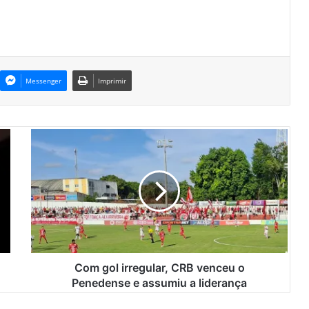
Messenger
Imprimir
C
o
m
g
o
l
i
r
r
e
Com gol irregular, CRB venceu o
g
Penedense e assumiu a liderança
u