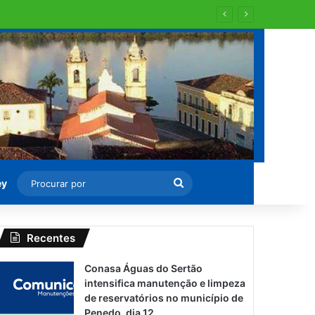
al aos domingos e feriados
Procurar
ey
por
Recentes
Conasa Águas do Sertão
intensifica manutenção e limpeza
de reservatórios no município de
Penedo, dia 12.