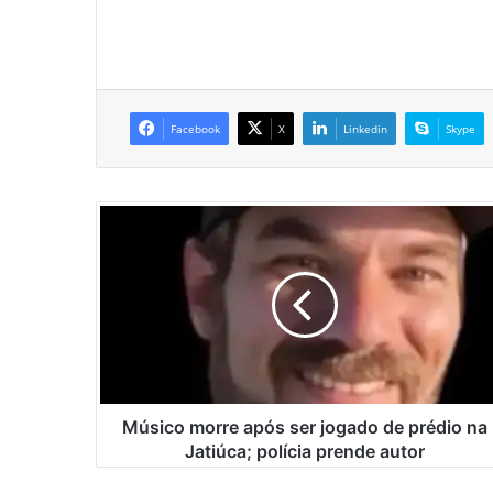
Facebook
X
Linkedin
Skype
M
ú
s
i
c
o
m
o
r
r
Músico morre após ser jogado de prédio na
e
Jatiúca; polícia prende autor
a