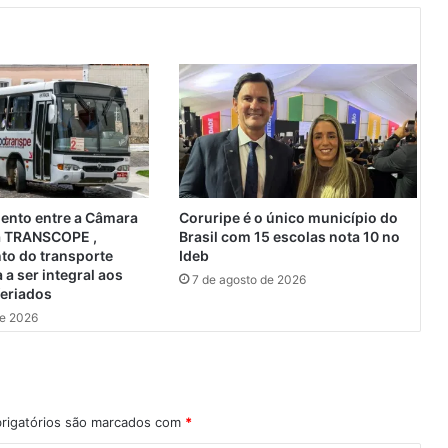
l
a
r
,
C
R
B
v
e
n
c
ento entre a Câmara
Coruripe é o único município do
e
 a TRANSCOPE ,
Brasil com 15 escolas nota 10 no
u
to do transporte
Ideb
o
a a ser integral aos
7 de agosto de 2026
feriados
P
e
de 2026
n
e
d
e
n
rigatórios são marcados com
*
s