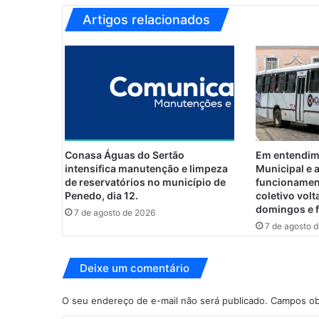
p
ó
Artigos relacionados
s
s
e
r
j
o
g
a
d
Conasa Águas do Sertão
Em entendim
o
intensifica manutenção e limpeza
Municipal e
d
de reservatórios no município de
funcionamen
e
Penedo, dia 12.
coletivo volt
domingos e 
p
7 de agosto de 2026
r
7 de agosto 
é
d
Deixe um comentário
i
o
n
O seu endereço de e-mail não será publicado.
Campos ob
a