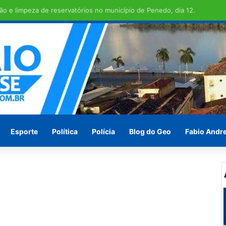
 TRANSCOPE , funcionamento do transporte coletivo volta a ser integr
Esporte
Política
Polícia
Blog do Geo
Fabio Andr