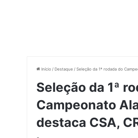
Início
/
Destaque
/
Seleção da 1ª rodada do Camp
Seleção da 1ª r
Campeonato Al
destaca CSA, C