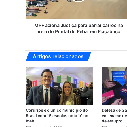
i
o
n
a
J
MPF aciona Justiça para barrar carros na
u
areia do Pontal do Peba, em Piaçabuçu
s
t
i
ç
Artigos relacionados
a
p
a
r
a
b
a
r
r
Coruripe é o único município do
Defesa de Ga
a
Brasil com 15 escolas nota 10 no
em exame de
r
Ideb
de estupro
c