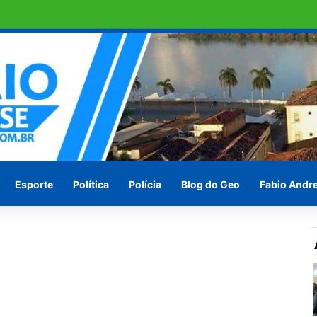
e DNA sobre suspeita de estupro
Esporte
Política
Polícia
Blog do Geo
Fabio Andr