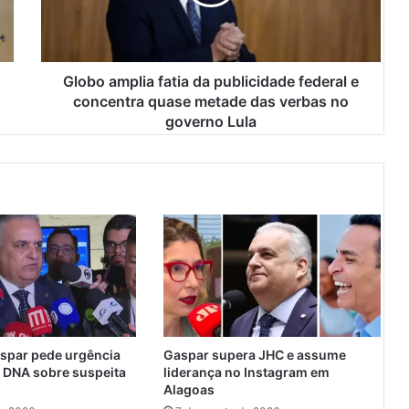
a
m
p
l
i
Globo amplia fatia da publicidade federal e
a
concentra quase metade das verbas no
f
governo Lula
a
t
i
a
d
a
p
u
b
l
i
c
spar pede urgência
Gaspar supera JHC e assume
i
 DNA sobre suspeita
liderança no Instagram em
d
Alagoas
a