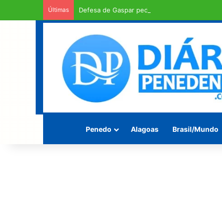
Últimas
Defesa de Gaspar pede urgência em exame d
Penedo
Alagoas
Brasil/Mundo