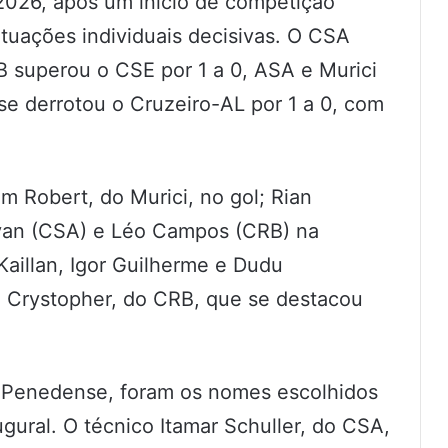
026, após um início de competição
atuações individuais decisivas. O CSA
B superou o CSE por 1 a 0, ASA e Murici
e derrotou o Cruzeiro-AL por 1 a 0, com
em Robert, do Murici, no gol; Rian
yan (CSA) e Léo Campos (CRB) na
aillan, Igor Guilherme e Dudu
e Crystopher, do CRB, que se destacou
o Penedense, foram os nomes escolhidos
gural. O técnico Itamar Schuller, do CSA,