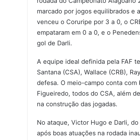
rodada do Campeonato Alagoano 2
marcado por jogos equilibrados e 
venceu o Coruripe por 3 a 0, o CR
empataram em 0 a 0, e o Penedens
gol de Darli.
A equipe ideal definida pela FAF t
Santana (CSA), Wallace (CRB), Ra
defesa. O meio-campo conta com K
Figueiredo, todos do CSA, além d
na construção das jogadas.
No ataque, Victor Hugo e Darli, d
após boas atuações na rodada inau