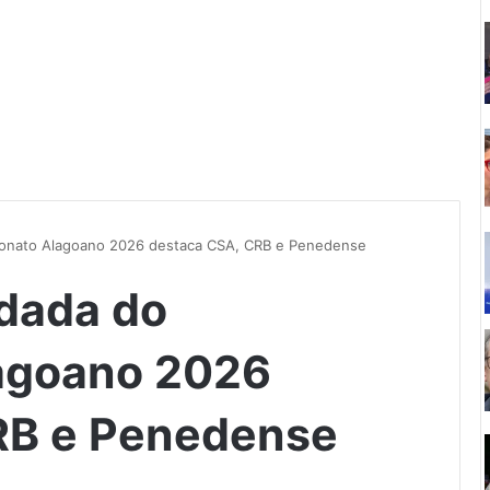
eonato Alagoano 2026 destaca CSA, CRB e Penedense
odada do
agoano 2026
RB e Penedense