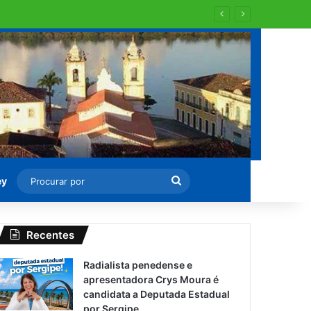
 para recapearem ?
Procurar
ey
por
Recentes
Radialista penedense e
apresentadora Crys Moura é
candidata a Deputada Estadual
por Sergipe.