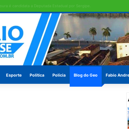
ras em Penedo pede socorro ! Ou vão esperar às vésperas das eleições
Esporte
Política
Polícia
Blog do Geo
Fabio Andr