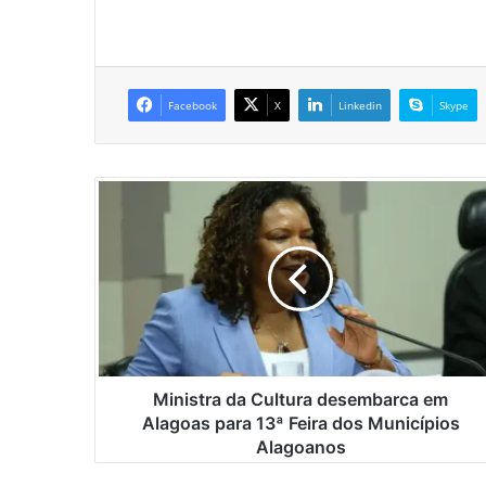
Facebook
X
Linkedin
Skype
M
i
n
i
s
t
r
a
d
a
Ministra da Cultura desembarca em
C
Alagoas para 13ª Feira dos Municípios
u
Alagoanos
l