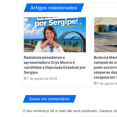
t
u
Artigos relacionados
r
a
d
e
s
e
m
b
a
Radialista penedense e
Rodovia Mari
r
apresentadora Crys Moura é
campeã de c
c
candidata a Deputada Estadual por
pede socorro
a
Sergipe.
vésperas das
recapearem 
e
7 de agosto de 2026
m
7 de agosto 
A
l
Deixe um comentário
a
g
o
O seu endereço de e-mail não será publicado.
Campos ob
a