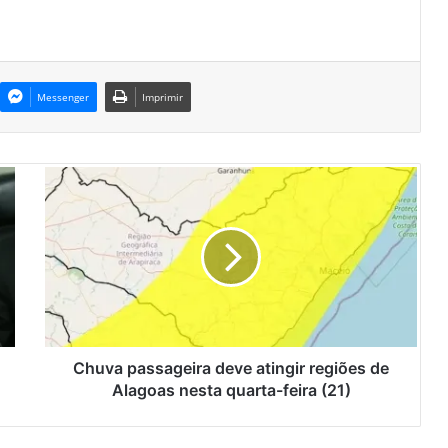
Messenger
Imprimir
C
h
u
v
a
p
a
s
s
a
Chuva passageira deve atingir regiões de
g
Alagoas nesta quarta-feira (21)
e
i