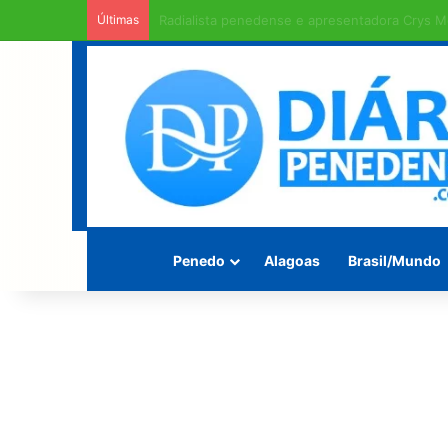
Últimas
Rodovia Mario Freire Leahy, campeã de crate
Penedo
Alagoas
Brasil/Mundo