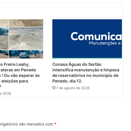
r
a
d
e
v
e
a
t
i
n
g
o Freire Leahy,
Conasa Águas do Sertão
i
rateras em Penedo
intensifica manutenção e limpeza
r
 ! Ou vão esperar às
de reservatórios no município de
r
 eleições para
Penedo, dia 12.
?
e
7 de agosto de 2026
g
de 2026
i
õ
e
s
d
rigatórios são marcados com
*
e